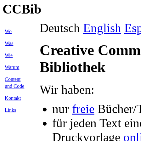
CCBib
Deutsch
English
Es
Wo
Was
Creative Comm
Wie
Bibliothek
Warum
Content
Wir haben:
und Code
Kontakt
nur
freie
Bücher/T
Links
für jeden Text ein
Druckvorlage
onl